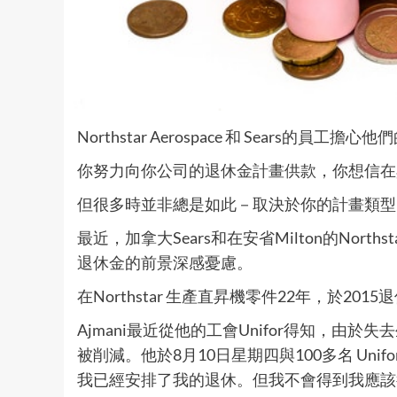
Northstar Aerospace 和 Sears的員工
你努力向你公司的退休金計畫供款，你想信在
但很多時並非總是如此－取決於你的計畫類型
最近，加拿大Sears和在安省Milton的North
退休金的前景深感憂慮。
在Northstar 生產直昇機零件22年，於2015
Ajmani最近從他的工會Unifor得知，由於
被削減。他於8月10日星期四與100多名 Un
我已經安排了我的退休。但我不會得到我應該