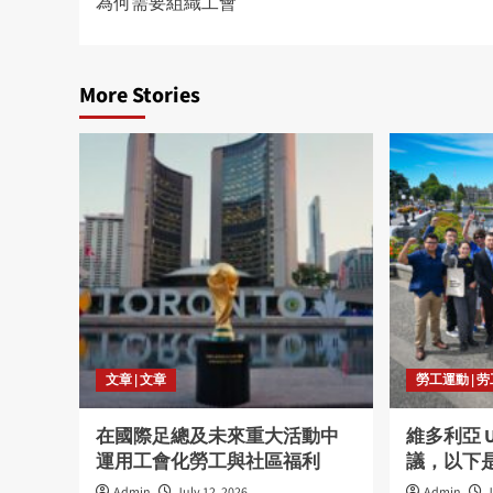
為何需要組織工會
navigation
More Stories
文章 | 文章
勞工運動 | 
在國際足總及未來重大活動中
維多利亞 
運用工會化勞工與社區福利
議，以下
Admin
July 12, 2026
Admin
J