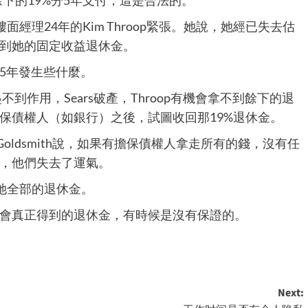
樓面經理24年的Kim Throop緊張。她說，她經已失去估
見不到她的固定收益退休金。
5年發生些什麼。
重組起不到作用，Sears破產，Throop有機會拿不到餘下的退
保債權人（如銀行）之後，試圖收回那19%退休金。
務所律師Goldsmith說，如果有擔保債權人拿走所有的錢，沒有任
，他們失去了運氣。
得到她全部的退休金。
會真正得到的退休金，有時候是沒有保證的。
Next: