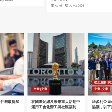
Admin
July 2, 2026
勞工運動 | 
文章 | 文章
文章 | 文章
過仲裁取得加
在國際足總及未來重大活動中
維多利亞 U
運用工會化勞工與社區福利
協議，以下