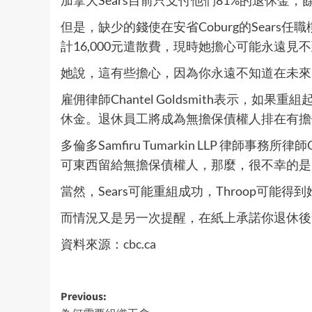
但是，缺少的錢使在安省Coburg的Sears任職
計16,000元遣散費，現時她擔心可能永遠
她說，這有些擔心，因為你永遠不知道在未來
雇佣律師Chantel Goldsmith表示，如果
休金。退休員工將成為無擔保債權人排在有擔
多倫多Samfiru Tumarkin LLP 律師事
可東西留給無擔保債權人，那麼，很不幸的是
當然，Sears可能重組成功，Throop可能
而情況又是另一次提醒，在紙上承諾你退休後
資料來源：
cbc.ca
Post
Previous: