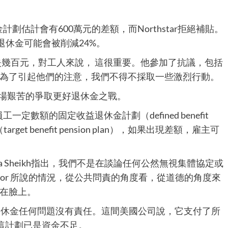
計劃估計會有600萬元的差額，而Northstar拒絕補貼。
退休金可能會被削減24%。
個月要損失幾百元，對工人來說， 這很重要。他參加了抗議，包括
為了引起他們的注意，我們不得不採取一些激烈行動。
對這場艱苦的爭取更好退休金之戰。
一定數額的固定收益退休金計劃（defined benefit
et benefit pension plan），如果出現差額，雇主可
eeza Sheikh指出，我們不是在談論任何公然無視集體協定或
for 所說的情況，從公共問責的角度看，從道德的角度來
在臉上。
對逼近的退休金任何問題沒有責任。這間美國公司說，它支付了所
時，這計劃已是資金不足。