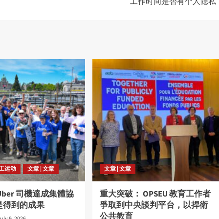
工作时间是否有个人隐私
劳工运动
文章 | 文章
文章 | 文章
Uber 司機達成集體協
重大突破： OPSEU 教育工作者
是得到的成果
爭取到中央談判平台，以捍衛
公共教育
uly 9, 2026