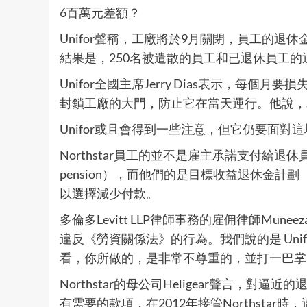
6百萬元差額？
Unifor聲稱，工廠將於9月關閉，員工的退休金
結果是，250名被遣散的員工和已退休員工的
Unifor全國主席Jerry Dias表示，每
封鎖工廠的大門，防止它在當天運行。他說，
Unifor或且會得到一些注意，但它仍要面
Northstar員工的並不是雇主承諾支付給退休員工
pension），而他們的是目標收益退休金計劃（targ
以選擇減少付款。
多倫多Levitt LLP律師事務的雇佣律師Mun
違反《勞資關係法》的行為。我們說的是 Uni
看，你所做的，是非常不尊重的，並打一巴掌
Northstar的母公司Heligear聲言，
有需要的款項，在2012年接管Northstar