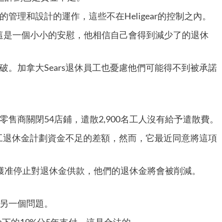
理和設計的運作，這些不在Heligear的控制之內。
說，這是一個小小的安慰，他相信自己會得到減少了的退休
。加拿大Sears退休員工也憂慮他們可能得不到被承諾
售商關閉54店鋪，遣散2,900名工人沒有給予遣散費。
員工退休金計劃資金不足的差額，然而，它最近同意將這項
果公司獲准停止對退休金供款，他們的退休金將會被削減。
另一個問題。
餘下的19%分5年支付，這是合法的。