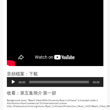
音頻檔案：
下載
Audio
00:00
00:00
Player
收看：
第五集簡介
第一節
Background music “Beach Vibes With Drums by Ryan Cullinane” is licensed under a
Attribution-NonCommercial 3.0 International License.
http://freemusicarchive.org/music/Ryan_Cullinane/Production_Music_1635/Beach_Vibes_W