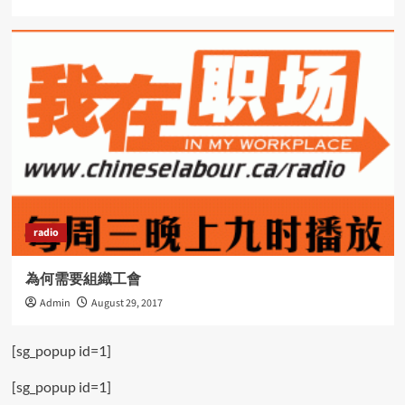
radio
為何需要組織工會
Admin
August 29, 2017
[sg_popup id=1]
[sg_popup id=1]