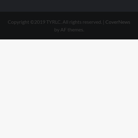
Copyright ©2019 TYRLC. All rights reserved.
|
CoverNews
by AF themes.