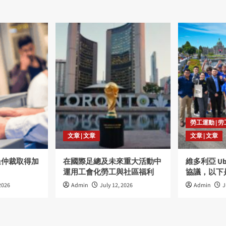
勞工運動 | 
文章 | 文章
文章 | 文章
過仲裁取得加
在國際足總及未來重大活動中
維多利亞 U
運用工會化勞工與社區福利
協議，以下
2026
Admin
July 12, 2026
Admin
J