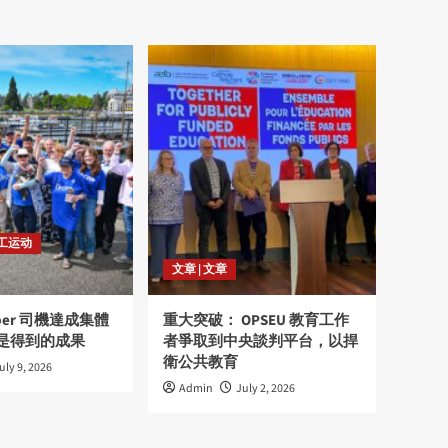
劳工运动
文章 | 文章
ber 司機達成集體
重大突破： OPSEU 教育工作
是得到的成果
者爭取到中央談判平台，以捍
衛公共教育
uly 9, 2026
Admin
July 2, 2026