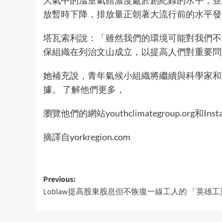
大氣中的溫室氣體濃度處於創紀錄的水平，並
放暫時下降，排放量正朝著大流行前的水平發
塔瓦索利說：「雖然我們的環境可能對我們不
保組織在列治文山成立，以提高人們對重要問
她補充說，青年氣候小組織將繼續與科學家和
據。 了解他們更多，
瀏覽他們的網站
youthclimategroup.org
和Inst
摘譯自yorkregion.com
Post
Previous:
Loblaw提高股東股息但不恢復一線工人的 「英雄
navigation