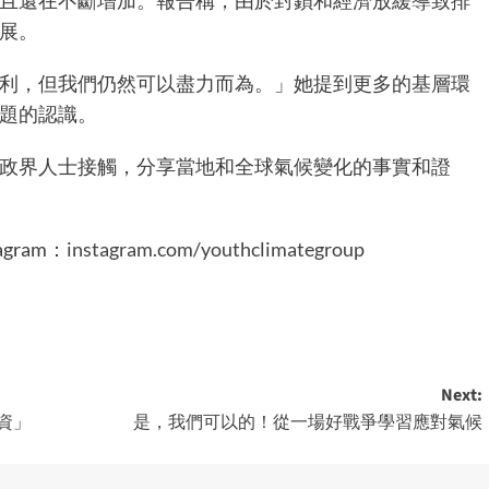
且還在不斷增加。報告稱，由於封鎖和經濟放緩導致排
展。
利，但我們仍然可以盡力而為。」她提到更多的基層環
題的認識。
政界人士接觸，分享當地和全球氣候變化的事實和證
agram：
instagram.com/youthclimategroup
Next:
工資」
是，我們可以的！從一場好戰爭學習應對氣候