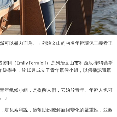
然可以盡力而為。」列治文山的兩名年輕環保主義者正
雷奧利（Emily Ferraioli）是列治文山市利西厄·聖特蕾斯
nd Hill）的10年級學生，於10月成立了青年氣候小組，以傳播認識氣
青年氣候小組，是提醒人們，它始於青年。年輕人也可
。」
，塔瓦索利說，這幫助她瞭解氣候變化的嚴重性，並激