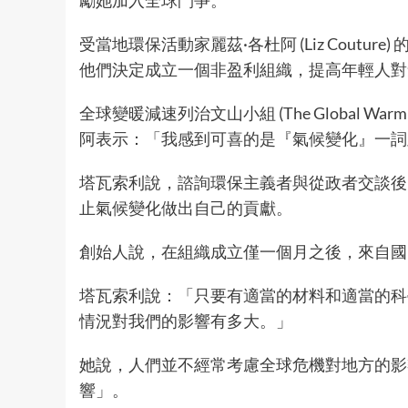
勵她加入全球鬥爭。
受當地環保活動家麗茲·各杜阿 (Liz Cout
他們決定成立一個非盈利組織，提高年輕人對
全球變暖減速列治文山小組 (The Global Warming
阿表示：「我感到可喜的是『氣候變化』一詞
塔瓦索利說，諮詢環保主義者與從政者交談後
止氣候變化做出自己的貢獻。
創始人說，在組織成立僅一個月之後，來自國
塔瓦索利說：「只要有適當的材料和適當的科
情況對我們的影響有多大。」
她說，人們並不經常考慮全球危機對地方的影
響」。