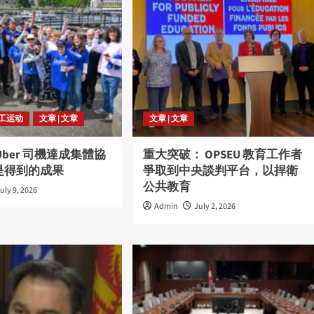
劳工运动
文章 | 文章
文章 | 文章
Uber 司機達成集體協
重大突破： OPSEU 教育工作者
是得到的成果
爭取到中央談判平台，以捍衛
公共教育
uly 9, 2026
Admin
July 2, 2026