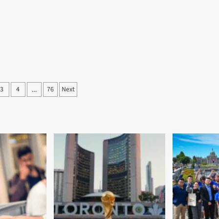
3
4
76
Next
…
ation