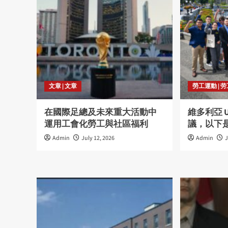
文章 | 文章
勞工運動 | 
在國際足總及未來重大活動中
維多利亞 
運用工會化勞工與社區福利
議，以下
Admin
July 12, 2026
Admin
J