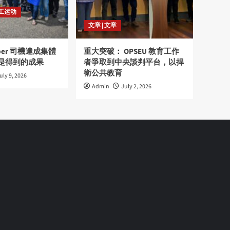
劳工运动
文章 | 文章
ber 司機達成集體
重大突破： OPSEU 教育工作
是得到的成果
者爭取到中央談判平台，以捍
衛公共教育
uly 9, 2026
Admin
July 2, 2026