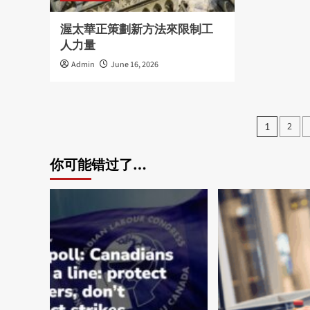
渥太華正策劃新方法來限制工
人力量
Admin
June 16, 2026
Posts
2
1
pagin
你可能错过了…