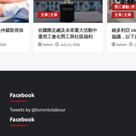
勞工運動 | 
文章 | 文章
文章 | 文章
過仲裁取得加
在國際足總及未來重大活動中
維多利亞 U
運用工會化勞工與社區福利
協議，以下
2026
Admin
July 12, 2026
Admin
J
Facebook
Tweets by @torontolabour
Facebook