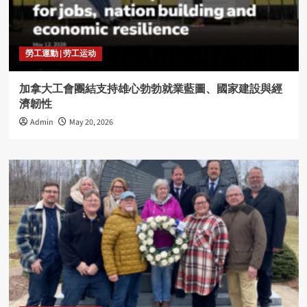
勞工運動 | 劳工运动
加拿大工會團結支持雄心勃勃就業藍圖、國家建設與經
濟韌性
Admin
May 20, 2026