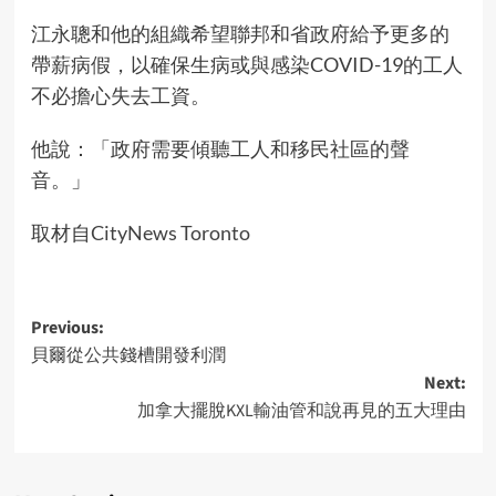
江永聰和他的組織希望聯邦和省政府給予更多的
帶薪病假，以確保生病或與感染COVID-19的工人
不必擔心失去工資。
他說：「政府需要傾聽工人和移民社區的聲
音。」
取材自
CityNews Toronto
Post
Previous:
貝爾從公共錢槽開發利潤
navigation
Next:
加拿大擺脫KXL輸油管和說再見的五大理由