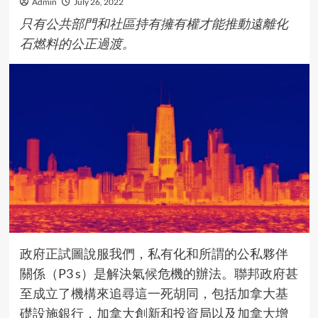
Admin
July 26, 2022
只有公共部門和社區持有擁有權才能推動遠離化
石燃料的公正過渡。
政府正試圖說服我們，私有化和所謂的公私夥伴
關係（P3 s）是解決氣候危機的辦法。聯邦政府甚
至
成立了機構
來追尋這一死胡同，包括加拿大基
礎設施銀行，加拿大創新和投資局以及加拿大增