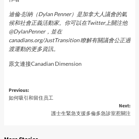
迪倫·彭納（Dylan Penner）是加拿大人議會的氣
候和社會正義活動家。你可以在Twitter上關注
他
@DylanPenner
，並在
canadians.org/JustTransition 瞭解有關議會公正過
渡運動的更多資訊。
原文連接
Canadian Dimension
Post
Previous:
如何吸引和留住员工
navigation
Next:
護士生緊急支援多倫多急診室惹關注