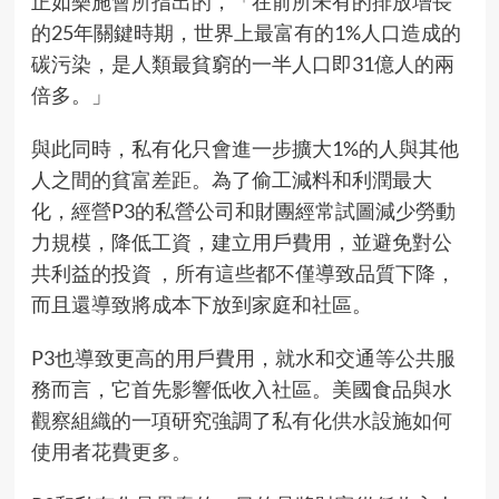
正如
樂施會所指出的
，「在前所未有的排放增長
的25年關鍵時期，世界上最富有的1%人口造成的
碳污染，是人類最貧窮的一半人口即31億人的兩
倍多。」
與此同時，私有化只會進一步擴大1%的人與其他
人之間的貧富差距。為了偷工減料和利潤最大
化，經營P3的私營公司和財團經常試圖減少勞動
力規模，降低工資，建立用戶費用，並避免對公
共利益的投資 ，所有這些都不僅導致品質下降，
而且還導致將成本下放到家庭和社區。
P3也導致更高的用戶費用，就水和交通等公共服
務而言，它首先影響低收入社區。美國食品與水
觀察組織的一項研究強調了
私有化供水設施如何
使用者花費更多
。