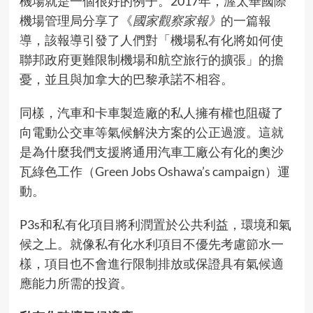
機場就是一個很好的例子。2017年，渥太華國際
機場管理局
分享了《
國家觀察家報》
的一篇報
導
，該報導引發了人們對「機場私有化將如何使
聯邦政府更難限制機場和航空旅行的擴張」的擔
憂，並且與加拿大的巴黎承諾不相容。
同樣，汽車和卡車製造廠的私人擁有權也阻礙了
向電動公交車等氣候解決方案的公正過渡。這就
是為什麼我們支援將通用汽車工廠公有化的奧沙
瓦綠色工作（
Green Jobs Oshawa’s campaign
）運
動。
P3s和私有化項目將利潤置於公共利益，環境和氣
候之上。就像私有化水利項目不優先考慮節水一
樣，項目也不會進行限制排放或保證具有氣候適
應能力所需的投資。