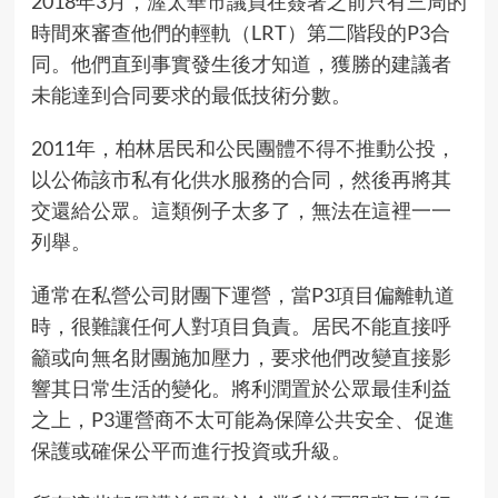
2018年3月，渥太華市議員在簽署之前只有三周的
時間來審查他們的輕軌（LRT）第二階段的P3合
同。他們直到事實發生後才知道，獲勝的建議者
未能達到合同要求的最低技術分數。
2011年，柏林居民和公民團體
不得不推動公投
，
以公佈該市私有化供水服務的合同，然後再將其
交還給公眾。這類例子太多了，無法在這裡一一
列舉。
通常在私營公司財團下運營，當P3項目偏離軌道
時，很難讓任何人對項目負責。居民不能直接呼
籲或向無名財團施加壓力，要求他們改變直接影
響其日常生活的變化。將利潤置於公眾最佳利益
之上，P3運營商不太可能為保障公共安全、促進
保護或確保公平而進行投資或升級。