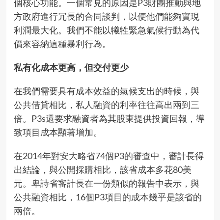
個核心功能。一個常見的原因是P3財團推動與地
方政府進行冗長的合同談判，以便他們能夠實現
利潤最大化。我們不能以犧牲緊急氣候行動為代
價來容納這種暴利行為。
私有化成本更高，但交付更少
在我們需要具有成本效益的氣候支出的時候，與
公共借貸相比，私人融資的利率往往
高出兩到三
倍
。P3s還要求融資者為其股東提供投資回報，導
致項目成本顯著增加。
在
2014年對安大略省74個P3的審查中
，審計長得
出結論，與公開採購相比，該省成本多花80美
元。
卑詩省審計長在一份類似的報告中
表示，與
公共融資相比，16個P3項目的成本幾乎是該省的
兩倍。