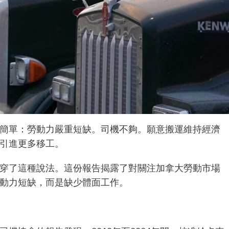
簡單：勞動力嚴重短缺。司機不夠。願意搬運維持經濟
引進
更多移工。
穿了這種說法。這份報告
揭露
了對關注加拿大勞動市場
動力短缺，而是缺少體面工作。