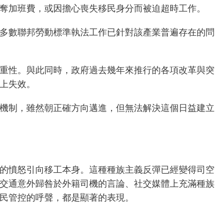
剝奪加班費，或因擔心喪失移民身分而被迫超時工作。
多數聯邦勞動標準執法工作已針對該產業普遍存在的問
。
重性。與此同時，政府過去幾年來推行的各項改革與突
體上失效。
機制，雖然朝正確方向邁進，但無法解決這個日益建立
的憤怒引向移工本身。這種種族主義
反彈
已經變得司空
交通意外歸咎於外籍司機的言論、社交媒體上充滿種族
移民管控的呼聲，都是顯著的表現。