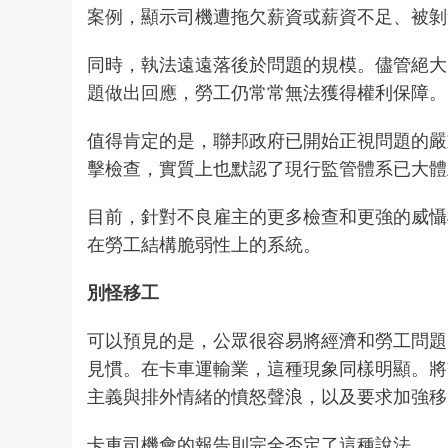
案例
，顯示司機遭拖欠薪資或薪資不足、被
同時，執法遠遠落後於問題的規模。儘管絕大
題
做出回應
，勞工仍常常無法獲得權利保障
值得肯定的是，聯邦政府已開始正視問題的嚴
擊檢查，實質上也默認了現行監管體系已大
目前，針對不良雇主的更多檢查和更強的威懾
在勞工結構脆弱性上的系統。
別怪移工
可以預見的是，公眾很容易將經濟和勞工問題
見慣。在卡車運輸業，這種現象同樣明顯。將
主義與排外情緒的憤怒聲浪，以及要求加強
卡車司機會的報告則完全否定了這種說法。