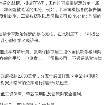
）本身的結構。根據TFWP，工作許可通常綁定於單一雇
，
將面臨被遣返的風險。例如，卡車司機協會的報告
描
削、工資被竊取以及司機公司 (Driver Inc)詐騙的
運輸卡車政治經濟的核心
支柱
。在此制度下，「司機公
們以小型企業名義註冊。
無法享有加班費、就業保險或雇主退休金供款等權利與
多錢的手段，但事實上，「司機公司」 不過是逃避法律
，政府
撥款
2,630萬元，分五年嚴厲打擊卡車業中猖獗的
針對安大略省的企業進行錯誤分類檢查。
最低工資保障、帶薪假期以及健康與安全權利。
違法行為，而政府對此心知肚明。