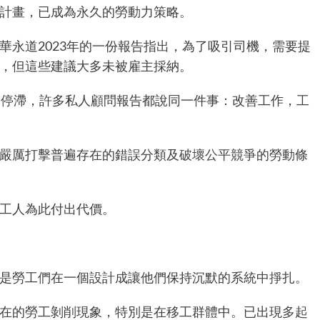
的計畫，已成為永久的勞動力策略。
永道2023年的一份報告
指出
，為了吸引司機，需要提
衡，但這些建議大多未被雇主採納。
資停滯，許多私人顧問報告都說同一件事：改善工作，工
嚴厲打擊普遍存在的錯誤分類及
破壞公平競爭
的勞動條
，工人為此付出代價。
是勞工們在一個設計成讓他們保持沉默的系統
中掙扎
。
在的勞工剝削現象，特別是在移工群體中。已出現
多起