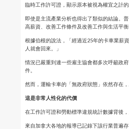
臨時工作許可證，顯示原本被視為權宜之計
即使是主流產業分析也得出了類似的結論。普華
高薪資、改善工作條件及改善工作與生活平
根據伯根的說法，「經過近25年的卡車業薪
人就會回來。」
情況已嚴重到連一些雇主協會都多次
呼籲
政府
件。
然而，運輸卡車的「無政府狀態」依然存在
這是非常人性化的代價
在工作許可證和勞動標準違規統計數據背後，
來自加拿大各地的報導已
記錄
下該行業普遍存