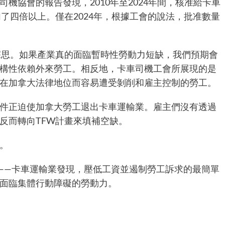
機協會的報告發現，2010年至2024年間，核准給卡車
了四倍以上。僅在2024年，根據工會的說法，批准數量
深思。如果產業真的面臨暫時性勞動力短缺，我們預期會
構性依賴外來勞工。相反地，卡車司機工會所展現的是
些在加拿大法律地位而容易遭受剝削和雇主控制的勞工。
件正迫使加拿大勞工退出卡車運輸業。雇主們沒有透過
反而轉向TFW計畫來填補空缺。
作。
——卡車運輸業發現，壓低工資並遏制勞工訴求的最簡單
、面臨集體行動障礙的勞動力。