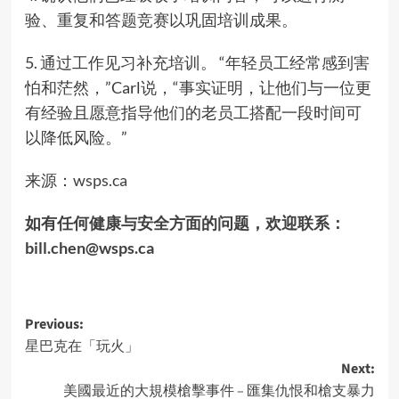
验、重复和答题竞赛以巩固培训成果。
5. 通过工作见习补充培训。 “年轻员工经常感到害
怕和茫然，”Carl说，“事实证明，让他们与一位更
有经验且愿意指导他们的老员工搭配一段时间可
以降低风险。”
来源：
wsps
.ca
如有任何健康与安全方面的问题，欢迎联系：
bill.chen@wsps.ca
Post
Previous:
星巴克在「玩火」
navigation
Next:
美國最近的大規模槍擊事件 – 匯集仇恨和槍支暴力