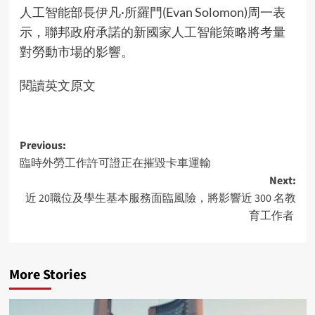
人工智能部長伊凡·所羅門(Evan Solomon)周一表
示，聯邦政府承諾的新國家人工智能策略將考量
對勞動市場的影響。
閱讀英文原文
Post
Previous:
臨時外勞工作許可證正在摧毀卡車運輸
navigation
Next:
近 20職位及學生基本服務面臨風險，將影響近 300 名教
育工作者
More Stories