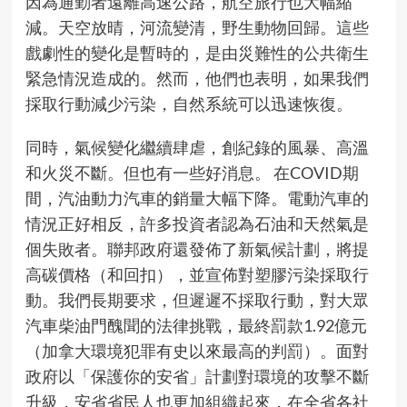
因為通勤者遠離高速公路，航空旅行也大幅縮
減。天空放晴，河流變清，野生動物回歸。這些
戲劇性的變化是暫時的，是由災難性的公共衛生
緊急情況造成的。然而，他們也表明，如果我們
採取行動減少污染，自然系統可以迅速恢復。
同時，氣候變化繼續肆虐，創紀錄的風暴、高溫
和火災不斷。但也有一些好消息。 在COVID期
間，汽油動力汽車的銷量大幅下降。電動汽車的
情況正好相反，許多投資者認為石油和天然氣是
個失敗者。聯邦政府還發佈了新氣候計劃，將提
高碳價格（和回扣），並宣佈對塑膠污染採取行
動。我們長期要求，但遲遲不採取行動，對大眾
汽車柴油門醜聞的法律挑戰，最終罰款1.92億元
（加拿大環境犯罪有史以來最高的判罰）。面對
政府以「保護你的安省」計劃對環境的攻擊不斷
升級，安省省民人也更加組織起來，在全省各社