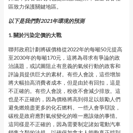
區致力保護關鍵地區。
以下是我們對2021年環境的預測
1. 關於污染定價的大戰
聯邦政府計劃將碳價格從2022年的每噸50元提高
至2030年的每噸170元，這將為尋求有爭論的政
治議題，或試圖阻止有意義的氣候行動的政客和
評論員提供巨大的素材。有些人會說，這些增加
將大幅抬高消費者成本，但是由於有回扣，這是
不正確的。有些人會說，稅收不會減少排放。這
也是不正確的，因為價格將高到得足以鼓勵人們
避免燃燒盡更多的化石燃料。一些人會爭辯說，
碳稅是政府應對氣候變化的唯一應該做的事情。
這同樣是不正確的，因為需要制定諸如電動汽車
銷售之類的法規，以確保加拿大人能夠真正找到