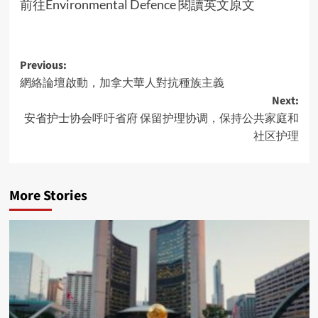
前往Environmental Defence 閱讀英文原文
Post
Previous:
網絡論壇啟動，加拿大華人對抗種族主義
navigation
Next:
安省护士协会呼吁省府 保留护理协调，保持公共家庭和
社区护理
More Stories