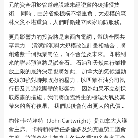
元的資金用於管道建設或未經證實的碳捕獲技
術。 同時，由於省級機構不堪重負，大規模的森
林火災不堪重負，人們呼籲建立國家消防服務。
更具影響力的投資將是東西向電網，幫助全國共
享電力。 清潔能源與大規模改造計畫相結合，將
創造數千個就業崗位，而不會危及未來。 即將到
來的聯邦預算將是試金石。 石油和天然氣行業排
放上限的最終決定也將如此。 加拿大的氣候運動
必須加強對聯邦政府的壓力，以匹敵石油公司執
行長及其遊說團體的影響力。 因為如果不立刻採
取嚴肅的措施，我們將面臨終生的極端天氣及其
帶來的所有後果。 我們以後會付出更大的代價…
約翰·卡特賴特（
John Cartwright
）是加拿大人議
會主席。 卡特賴特曾任多倫多及約克區勞工議會
主席，該議會代表加拿大各行各業20多萬名工會