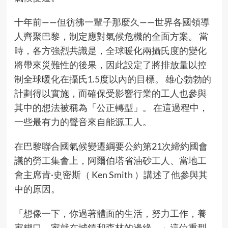
十年前——但彷彿一輩子那麼久——世界各國領導
人齊聚巴黎，制定應對氣候危機的全面方案。 當
時，各方強烈共識是，全球暖化兩攝氏度的變化
將帶來災難性的後果，因此設定了將排放量以控
制全球暖化在攝氏1.5度以內的目標。 雄心勃勃的
計劃得以實施，而確保受影響行業的工人也參與
其中的想法被稱為「公正轉型」。 在這過程中，
一些最有力的聲音來自能源工人。
在巴黎聯合國氣候變遷綱要公約第21次締約國會
議的勞工集會上，阿爾伯塔省油砂工人、當地工
會主席肯·史密斯（ Ken Smith ）講述了他參與其
中的原因。
「想像一下，你過著體面的生活，努力工作，養
家糊口，家就在城鎮和森林的邊緣，」這位重型