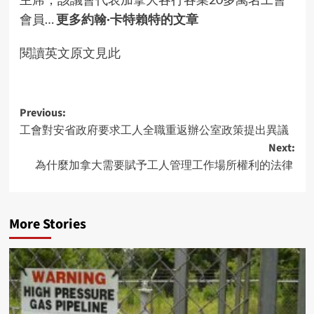
會員…
更多約翰·卡特賴特的文章
閱讀英文原文見此
Post
Previous:
工會對安省政府要求工人全職重返辦公室政策提出異議
navigation
Next:
為什麼加拿大需要賦予工人管理工作場所權利的法律
More Stories