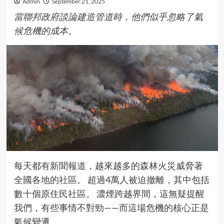
Admin
September 21, 2025
當聯邦政府談論建造管道時，他們似乎忽略了氣
候危機的成本。
每天都有新聞報道，越來越多的森林火災威脅著
全國各地的社區。 超過4萬人被迫撤離，其中包括
數十個原住民社區。 濃煙跨越界間，這無疑提醒
我們，有些事情不對勁——而這場危機的核心正是
氣候變遷。