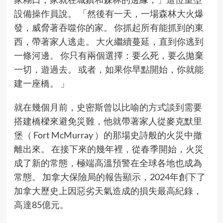
設備操作員說。 「然後有一天，一場森林大火爆
發，威脅著吞噬你的家。 你抓起所有能抓到的東
西，帶著家人逃走。 大火繼續蔓延，直到你逃到
一條河邊。 你只有兩個選擇：要么死，要么拋棄
一切，遊過去。 或者，如果你早點開始，你就能
建一座橋。 」
就在幾個月前，史密斯曾以比喻的方式談到需要
搭建橋樑來避免災難，他就帶著家人從麥克默里
堡（ Fort McMurray ）的那場史詩般的火災中撤
離出來。 在接下來的幾年裡，從春季開始，火災
成了新的常態，極端高溫預警在全球各地也成為
常態。 加拿大保險局的報告顯示，2024年創下了
加拿大歷史上因惡劣天氣造成的損失最高紀錄，
高達85億元。