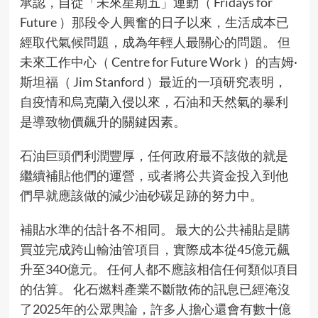
承認，自從「未來星期五」運動（ Fridays for
Future ）那段令人興奮的日子以來，生活成本已
經取代氣候問題，成為年輕人最關心的問題。 但
未來工作中心（ Centre for Future Work ）的吉姆·
斯坦福（ Jim Stanford ）最近的一項研究表明，
自疫情和烏克蘭入侵以來，石油和天然氣的暴利
是導致物價飆升的關鍵因素。
石油巨頭們利潤豐厚，任何政府最不該做的就是
繼續補貼他們的運營，或者將公共資金投入到他
們早就應該做的減少油砂碳足跡的努力中。
補貼水準的估計各不相同。 最大的公共補貼是購
買並完成跨山輸油管項目，實際成本從45億元飆
升至340億元。 任何人都不應該相信任何類似項目
的估算。 化石燃料產業不斷散佈的訊息已經淹沒
了2025年的公眾輿論，許多人擔心還會有數十億