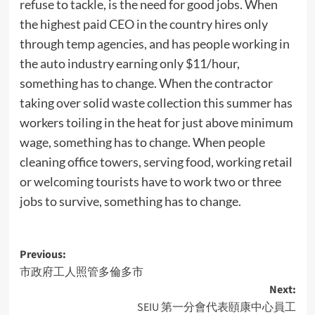
refuse to tackle, is the need for good jobs. When
the highest paid CEO in the country hires only
through temp agencies, and has people working in
the auto industry earning only $11/hour,
something has to change. When the contractor
taking over solid waste collection this summer has
workers toiling in the heat for just above minimum
wage, something has to change. When people
cleaning office towers, serving food, working retail
or welcoming tourists have to work two or three
jobs to survive, something has to change.
Post
Previous:
市政府工人照管多倫多市
navigation
Next:
SEIU 第一分會代表頤康中心員工