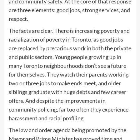
and community safety. At the core of that response
are three elements: good jobs, strong services, and
respect.
The facts are clear. There is increasing poverty and
racialization of poverty in Toronto, as good jobs
are replaced by precarious work in both the private
and public sectors. Young people growing up in
many Toronto neighbourhoods don’t see a future
for themselves. They watch their parents working
two or three jobs to make ends meet, and older
siblings graduate with huge debts and few career
offers. And despite the improvements in
community policing, far too often they experience
harassment and racial profiling.
The law and order agenda being promoted by the
Mayor and Prime Minister has proved time and