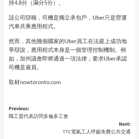
持4.8分（滿分5分）。
該公司辯稱，司機是獨立承包戶，Uber只是營運
汽車共乘應用程式。
然而，其他幾個國家的Uber員工在法庭上成功地
爭辯說，應用程式本身是一個管理控制機制。例
如，加州議會即將通過一項法律，要求Uber承認
司機是雇員。
取材
nowtoronto.com
Post
Previous:
職工盟代表訪問多倫多工會
navigation
Next:
TTC電氣工人呼籲免費公共交通