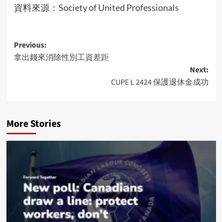
資料來源：
Society of United Professionals
Post
Previous:
拿出錢來消除性別工資差距
navigation
Next:
CUPE L 2424 保護退休金成功
More Stories