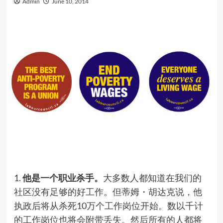
Admin
June 10, 2014
1.
他是一个职业杀手。
大多数人都知道在我们的
社区没有足够的好工作。但蒂姆・胡达克说，他
执政后将从杀死10万个工作岗位开始。数以千计
的工作岗位也将会附带丢失。然后所有的人都将