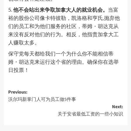
5.
他不会站出来争取加拿大人的就业机会。
当富
裕的股份公司像卡特彼勒，凯洛格和亨氏,抛弃他
们的员工和为他们服务的社区，蒂姆・胡达克从
来没有反对他们的行为。相反，他指责加拿大工
人赚取太多。
保守党每天都给我们一个为什么你不能相信蒂
姆・胡达克来运行这个省的理由。确保你在选举
日投票！
Post
Previous:
沃尔玛新掌门人可为员工做5件事
navigation
Next:
关于安省最低工资的一些小知识