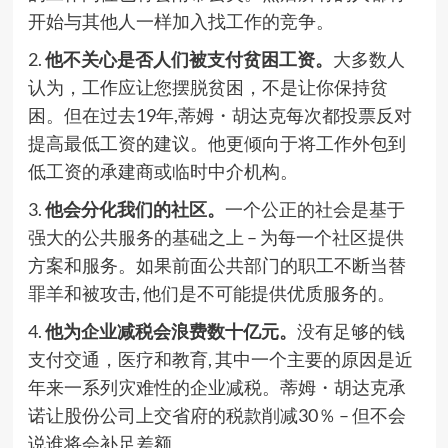
开始与其他人一样加入找工作的竞争。
2.
他不关心是否人们被支付贫困工资。
大多数人
认为，工作应让您摆脱贫困，不是让你保持贫
困。但在过去19年,蒂姆・胡达克每次都投票反对
提高最低工资的建议。他更倾向于将工作外包到
低工资的承建商或临时中介机构。
3.
他会分化我们的社区。
一个公正的社会是基于
强大的公共服务的基础之上 – 为每一个社区提供
方案和服务。如果前面公共部门的职工不断当替
罪羊和被攻击, 他们是不可能提供优质服务的。
4.
他为企业减税会浪费数十亿元。
没有足够的钱
支付交通，医疗和教育, 其中一个主要的原因是近
年来一系列灾难性的企业减税。蒂姆・胡达克承
诺让股份公司上交省府的税款削减30％ – 但不会
说谁将会补足差额。