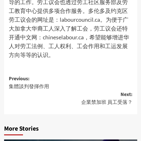
导的工作。劳工议会也透过劳工社区服务部及劳
工教育中心提供多项合作服务。多伦多及约克区
劳工议会的网址是：
labourcouncil.ca
。为便于广
大加拿大华裔工人深入了解工会，劳工议会还特
开通中文网：
chineselabour.ca
，希望能够增进华
人对劳工法例、工人权利、工会作用和工运发展
方向等等的认识。
Post
Previous:
集體談判發揮作用
navigation
Next:
企業禁加班 員工受落？
More Stories