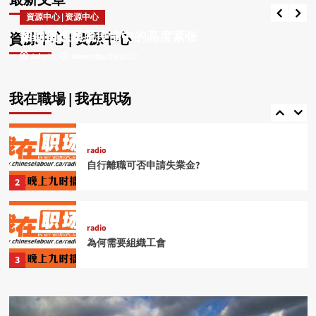
最新文章
Admin
July 21, 2026
工作場所遭遇騷擾怎麼辦?
資源中心 | 资源中心
資源中心 | 资源中心
1
如何留住员工
帮助员工摆脱疫情中的高度紧张
資源中心 | 资源中心
Admin
Admin
December 19, 2022
March 31, 2022
radio
自行離職可否申請失業金?
我在職場 | 我在职场
2
radio
為何需要組織工會
3
radio
USW工會幫助會員對抗欺壓
4
radio