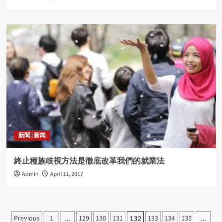
新聞 | 新闻
終止種族歧視方法是徹底改革我們的就業法
Admin
April 11, 2017
Posts
Previous
1
129
130
131
133
134
135
…
132
…