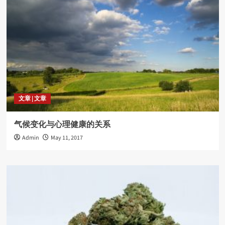
SEIU會員親述工會的好
5
radio
工作場所遭遇騷擾怎麼辦?
1
文章 | 文章
radio
自行離職可否申請失業金?
气候变化与心理健康的关系
2
Admin
May 11, 2017
radio
為何需要組織工會
3
radio
USW工會幫助會員對抗欺壓