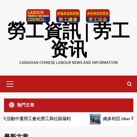
Skip
to
content
勞工資訊 | 劳工
资讯
CANADIAN CHINESE LABOUR NEWS AND INFORMATION
radio
USW工會幫助會員對抗欺壓
Primary
4
Menu
radio
熱門文章
SEIU會員親述工會的好
5
中運用工會化勞工與社區福利
維多利亞 Uber 司機達成
新聞 | 新闻
機場安檢人員透過仲裁取得加薪和福利
radio