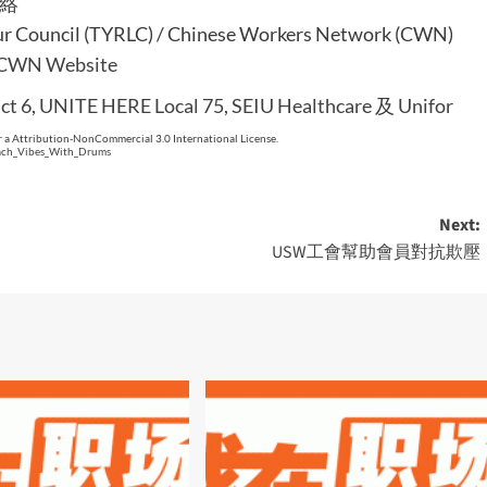
絡
ur Council (TYRLC) / Chinese Workers Network (CWN)
CWN Website
ct 6
,
UNITE HERE Local 75
,
SEIU Healthcare
及
Unifor
 a Attribution-NonCommercial 3.0 International License.
each_Vibes_With_Drums
Next:
USW工會幫助會員對抗欺壓