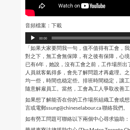
音頻檔案：
下載
Audio
00:00
Player
「如果大家要問我一句，值不值得有工會，我覺是值得
對之下，無工會無保障，有之後有保障，心境都
已有6年，她說，沒有工會之前，工作場所出
人員就客氣得多，會先了解問題才再處理。之
均一些，時間也稳定些。排班時間稳定，讓工
隨意解雇員工。當然，工會為工人爭取改善工資
如果想了解能否在你的工作場所組織工會或想了解
言或電郵
ssung@chineselabour.ca
聯絡我們。
如有勞工問題可聯絡以下兩個中心尋求協助：
華越柬寮法律援助中心 (The Metro Toronto Chinese 