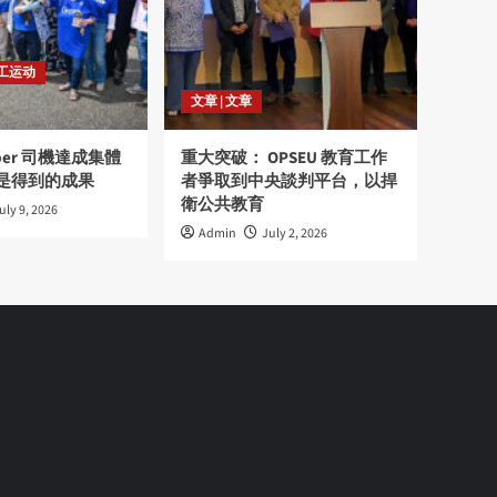
劳工运动
文章 | 文章
ber 司機達成集體
重大突破： OPSEU 教育工作
是得到的成果
者爭取到中央談判平台，以捍
衛公共教育
uly 9, 2026
Admin
July 2, 2026