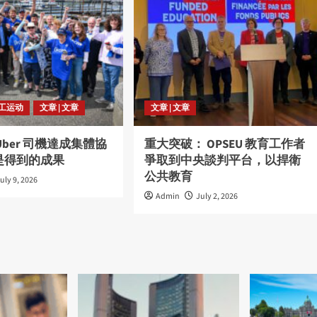
劳工运动
文章 | 文章
文章 | 文章
Uber 司機達成集體協
重大突破： OPSEU 教育工作者
是得到的成果
爭取到中央談判平台，以捍衛
公共教育
uly 9, 2026
Admin
July 2, 2026