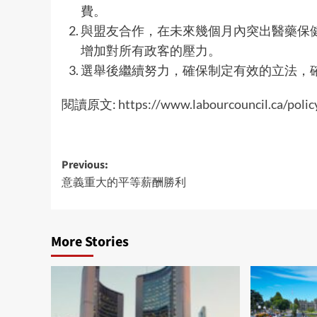
費。
與盟友合作，在未來幾個月內突出醫藥保
增加對所有政客的壓力。
選舉後繼續努力，確保制定有效的立法，
閱讀原文:
https://www.labourcouncil.ca/poli
Post
Previous:
意義重大的平等薪酬勝利
navigation
More Stories