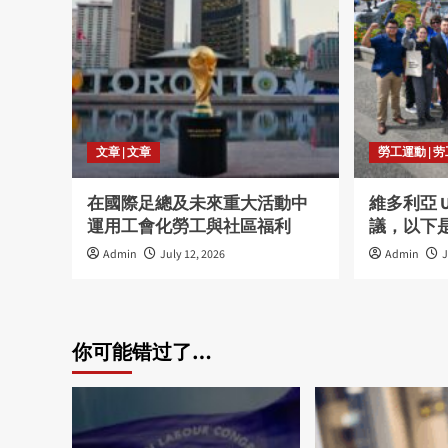
文章 | 文章
勞工運動 | 
在國際足總及未來重大活動中
維多利亞 
運用工會化勞工與社區福利
議，以下
Admin
July 12, 2026
Admin
J
你可能错过了…