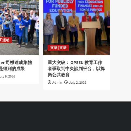
劳工运动
文章 | 文章
ber 司機達成集體
重大突破： OPSEU 教育工作
是得到的成果
者爭取到中央談判平台，以捍
衛公共教育
uly 9, 2026
Admin
July 2, 2026