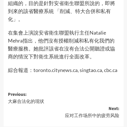
組織的，目的是針對安省衛生聯盟所說的，即將
到來的該省醫療系統 「削減、特大合併和私有
化」。
在集會上演說安省衛生聯盟執行主任Natalie
Mehra指出，他們沒有授權削減和私有化我們的
醫療服務。她批評該省在沒有合法公開聽證或協
商的情況下對衛生系統進行全面改革。
綜合報道：
toronto.citynews.ca
,
singtao.ca
,
cbc.ca
Post
Previous:
大麻合法化的现状
navigation
Next:
应对工作场所中的疲劳风险