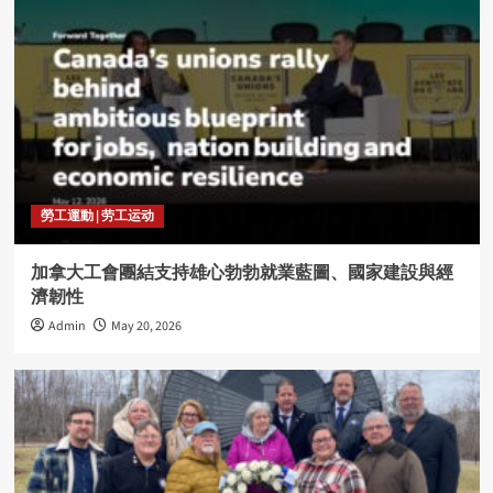
勞工運動 | 劳工运动
加拿大工會團結支持雄心勃勃就業藍圖、國家建設與經
濟韌性
Admin
May 20, 2026