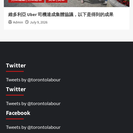
維多利亞 Uber 司機達成集體協議，以下是得到的成果
Admin
July 9, 2026
Twitter
Tweets by @torontolabour
Twitter
Tweets by @torontolabour
Facebook
Tweets by @torontolabour