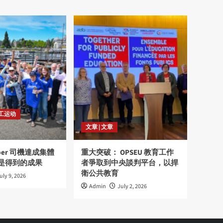
劳工运动
文章 | 文章
ber 司機達成集體
重大突破： OPSEU 教育工作
是得到的成果
者爭取到中央談判平台，以捍
衛公共教育
uly 9, 2026
Admin
July 2, 2026