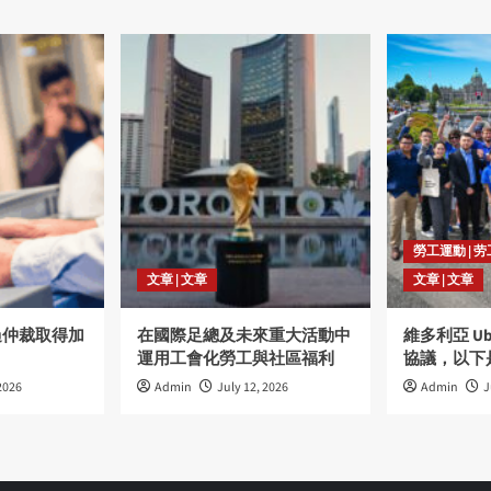
勞工運動 | 
文章 | 文章
文章 | 文章
過仲裁取得加
在國際足總及未來重大活動中
維多利亞 U
運用工會化勞工與社區福利
協議，以下
2026
Admin
July 12, 2026
Admin
J