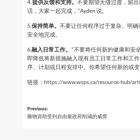
4.
提供反馈和支持。
不要期望无缝过渡，留出
话，大家一起完成，”Ayden 说。
5.
保持简单。
不要让任何程序过于复杂。明确
安全地完成。
6.
融入日常工作。
“不要将任何新的健康和安
即降低将新措施融入现有员工日常工作和工作
序、计划或日程安排中。你希望任何新的或变更
链接：
https://www.wsps.ca/resource-hub/ar
Post
Previous:
藥物資助受到自由黨政府削減的威脅
navigation