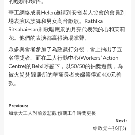
的經驗和領悟。
華工網絡成員Helen邀請到安省老人協會的會員到
場表演民族舞和男女高音獻歌。Rathika
Sitsabaiesan則歌唱應景的月亮代表我的心和茉莉
花。他們的表演都贏得滿場掌聲。
眾多與會者參加了為政黨打分後，會上抽出了五
名得獎者。而在工人行動中心(Workers’ Action
Centre)的Beixi呼籲下，以50/50的抽獎遊戲，為
被火災焚 毀居所的華裔長者夫婦籌得近400元善
款。
Post
Previous:
加拿大工人對前景悲觀 預期工作時間更長
navigation
Next:
给政党主张打分