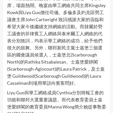
席，場面熱鬧。晚宴由華工網絡共同主席Kingsley
Kowk與Liyu Guo擔任司儀。多倫多及約克區勞工
議會主席John Cartwright 致詞感謝大家的蒞臨和
希望大家今後繼續支持網絡的活動。而隸屬於勞
工議會的菲律賓工人網絡與泰米爾工人網絡的代
表分別致詞，均表示華工網絡的成功，給予他們
很大的鼓舞。另外，聯邦新民主黨士嘉堡三個選
區的國會議員候選人，士嘉堡北(Scarborough
North)的Rathika Sitsabaiesan、士嘉堡愛靜閣
(Scarborough-Agincourt)的Laura Patrick，及士嘉
堡 Guildwood(Scarborough Guildwood)的 Laura
Casselman到場用華語向賓客問好。
Liyu Guo與華工網絡成員Cynthia分別簡報工會的
功能和聯邦大選重要議題。而代表教育委員士嘉
堡愛靜閣的教育委員Manna Wong簡介她從事敎委