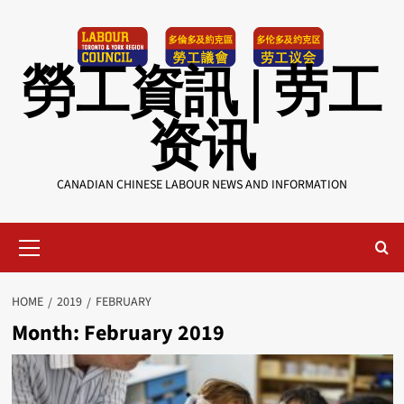
Skip
to
content
勞工資訊 | 劳工
资讯
CANADIAN CHINESE LABOUR NEWS AND INFORMATION
Primary
Menu
HOME
2019
FEBRUARY
Month:
February 2019