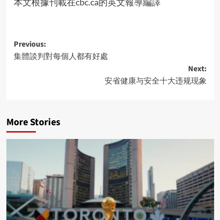
本文根據刊載在
cbc.ca
的英文報導編譯
Post
Previous:
集體談判對每個人都有好處
navigation
Next:
安省健康与安全十大违规现象
More Stories