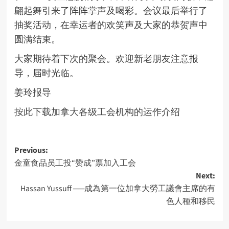
翩起舞引来了阵阵掌声及喝彩。会议最后举行了
抽奖活动，在幸运者的欢笑声及大家的恭贺声中
圆满结束。
大家期待着下次的聚会。欢迎新老朋友注意报
导，届时光临。
姜玲报导
按此下载加拿大各级工会机构的运作介绍
Post
Previous:
金童食品员工投“赞成”票加入工会
navigation
Next:
Hassan Yussuff ──成為第一位加拿大勞工議會主席的有
色人種和移民