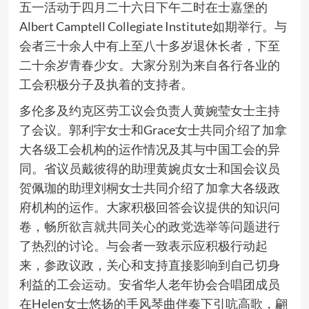
五一活动于四月二十六日下午二时在士嘉堡的
Albert Camptell Collegiate Institute如期举行。与
会者三十余人中有上至八十多岁退休长者，下至
二十余岁青春少女。大家分别为来自各行各业的
工会积极分子及执着的支持者。
多伦多及约克区劳工议会负责人黄婉莹女士主持
了会议。郭利宇女士和Grace女士共同介绍了加拿
大各级工会机构的运作情况及其与中国工会的异
同。省议员戴彼得的助理黄婉贞女士和国会议员
贺佩珈的助理刘桐女士共同介绍了加拿大各级政
府机构的运作。大家积极回答会议提供的知识问
卷，畅所欲言就共同关心的政党选举等问题进行
了热烈的讨论。与会者一致表示应积极行动起
来，参政议政，关心和支持直接影响到自己切身
利益的工会运动。安省华人老年协会合唱团成员
在Helen女士悠扬的手风琴曲伴奏下引吭高歌，翩