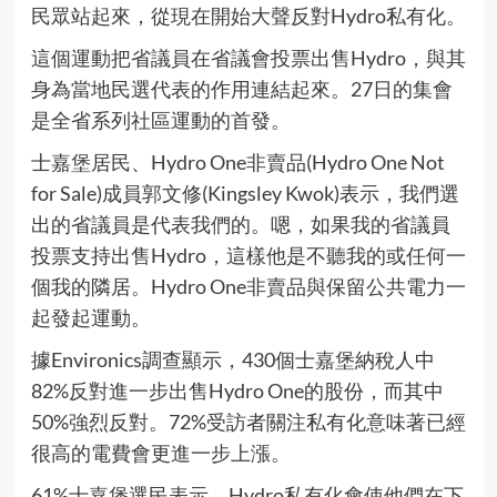
民眾站起來，從現在開始大聲反對Hydro私有化。
這個運動把省議員在省議會投票出售Hydro，與其
身為當地民選代表的作用連結起來。27日的集會
是全省系列社區運動的首發。
士嘉堡居民、Hydro One非賣品(Hydro One Not
for Sale)成員郭文修(Kingsley Kwok)表示，我們選
出的省議員是代表我們的。嗯，如果我的省議員
投票支持出售Hydro，這樣他是不聽我的或任何一
個我的隣居。Hydro One非賣品與保留公共電力一
起發起運動。
據Environics調查顯示，430個士嘉堡納稅人中
82%反對進一步出售Hydro One的股份，而其中
50%強烈反對。72%受訪者關注私有化意味著已經
很高的電費會更進一步上漲。
61%士嘉堡選民表示，Hydro私有化會使他們在下