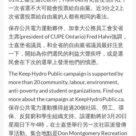
一次省選不大可能會投票給自由黨。近3分之2上
次省選投票給自由黨的人都有相同的看法。
保存公共電力運動夥伴、加拿大公務員工會安省
主席(president of CUPE Ontario) Fred Hahn強調，
士嘉堡省議員，和全省的自由黨省議員最好注意
一下，開始為你們選民的利益大聲疾呼，或是選
民會在下次的選舉上發泄他們的憤懣。
The Keep Hydro Public campaign is supported by
more than 20 community, labour, environment,
anti-poverty and student organizations. Find out
more about the campaign at
KeepHydroPublic.ca
.
保存公共電力運動獲得超過20個社區、勞工、環
保、反貧窮和學生組織支持。該運動將於3月20日
星期日下午4時，在士嘉堡舉行另一次社區派發傳
單活動。集合地點是Don Montgomery Recreation