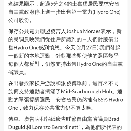
查結果顯示，超過5分之4的士嘉堡居民要求安省
自由黨政府停止進一步出售第一電力(Hydro One)
公司股份。
保存公共電力聯盟發言人Joshua Moraes表示，新
的民調反映我們從住戶所聽到的－人們對廉價出
售Hydro One感到憤怒。今天 (2月27日) 我們發起
一個新的本地運動，針對那些即使他的選區幾乎
每個人都反對，仍然支持出售Hydro One的自由黨
省議員。
在出發挨家挨戶游說和派發傳單前，逾百名不同
族裔支持運動者擠滿了Mid-Scarborough Hub。運
動的單張提醒選民，安省省民仍然擁有85% Hydro
One，致力保存公共電力仍不算太晚。
傳單、廣告牌和報紙廣告呼籲自由黨省議員Brad
Duguid 和 Lorenzo Berardinetti，為他們所代表的