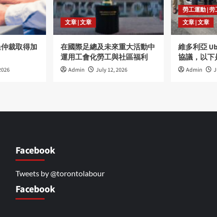
勞工運動 | 
文章 | 文章
文章 | 文章
過仲裁取得加
在國際足總及未來重大活動中
維多利亞 U
運用工會化勞工與社區福利
協議，以下
2026
Admin
July 12, 2026
Admin
J
Facebook
Tweets by @torontolabour
Facebook